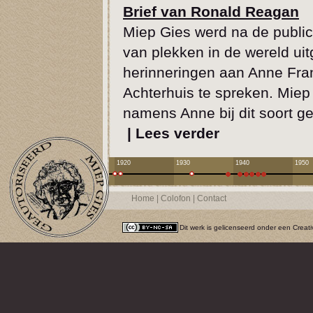
Brief van Ronald Reagan
Miep Gies werd na de public
van plekken in de wereld ui
herinneringen aan Anne Fran
Achterhuis te spreken. Mie
namens Anne bij dit soort 
|
Lees verder
1920
1930
1940
1950
Home
|
Colofon
|
Contact
Dit werk is gelicenseerd onder een
Creat