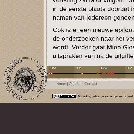
vertaling zal later volgen. 
in de eerste plaats doordat 
namen van iedereen genoe
Ook is er een nieuwe epilo
de onderzoeken naar het ve
wordt. Verder gaat Miep Gie
uitspraken van ná de uitgift
1920
1930
1940
1950
Home
|
Colofon
|
Contact
Dit werk is gelicenseerd onder een
Creat