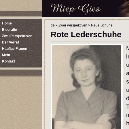
Home
de
>
Zwei Perspektiven
>
Neue Schuhe
Biografie
Rote Lederschuhe
Zwei Perspektiven
Der Verrat
M
Häufige Fragen
Mehr
i
Kontakt
u
a
s
u
d
T
h