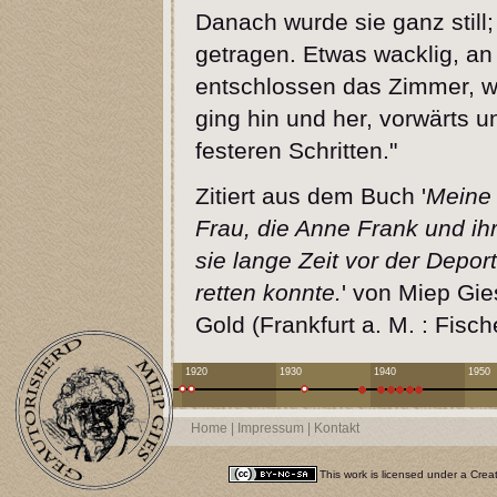
Danach wurde sie ganz still;
getragen. Etwas wacklig, an
entschlossen das Zimmer, w
ging hin und her, vorwärts u
festeren Schritten."
Zitiert aus dem Buch '
Meine 
Frau, die Anne Frank und ihr
sie lange Zeit vor der Depor
retten konnte.
' von Miep Gie
Gold (Frankfurt a. M. : Fis
1920
1930
1940
1950
Home
|
Impressum
|
Kontakt
This work is licensed under a
Crea