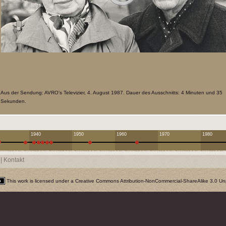
Aus der Sendung: AVRO’s Televizier, 4. August 1987. Dauer des Ausschnitts: 4 Minuten und 35
Sekunden.
1940
1950
1960
1970
1980
|
Kontakt
This work is licensed under a
Creative Commons Attribution-NonCommercial-ShareAlike 3.0 Un