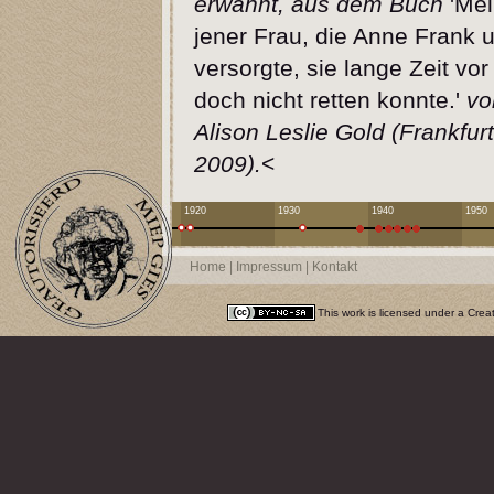
erwähnt, aus dem Buch
'Mei
jener Frau, die Anne Frank u
versorgte, sie lange Zeit vo
doch nicht retten konnte.'
vo
Alison Leslie Gold (Frankfur
2009).
<
1920
1930
1940
1950
Home
|
Impressum
|
Kontakt
This work is licensed under a
Crea