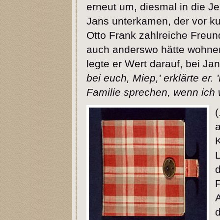
erneut um, diesmal in die J
Jans unterkamen, der vor k
Otto Frank zahlreiche Freu
auch anderswo hätte wohne
legte er Wert darauf, bei Ja
bei euch, Miep,' erklärte er
Familie sprechen, wenn ich w
(
K
L
d
F
d