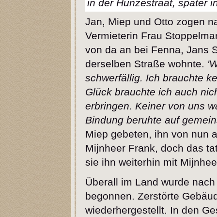
in der Hunzestraat, später i
Jan, Miep und Otto zogen na
Vermieterin Frau Stoppelma
von da an bei Fenna, Jans Sc
derselben Straße wohnte.
'W
schwerfällig. Ich brauchte 
Glück brauchte ich auch nic
erbringen. Keiner von uns w
Bindung beruhte auf gemei
Miep gebeten, ihn von nun a
Mijnheer Frank, doch das tat
sie ihn weiterhin mit Mijnhe
Überall im Land wurde nac
begonnen. Zerstörte Gebäude 
wiederhergestellt. In den G