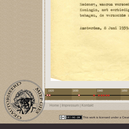
1920
1930
1940
1950
Home
|
Impressum
|
Kontakt
This work is licensed under a
Crea