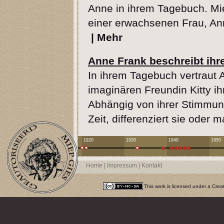
Anne in ihrem Tagebuch. Mi
einer erwachsenen Frau, An
|
Mehr
Anne Frank beschreibt ihr
In ihrem Tagebuch vertraut 
imaginären Freundin Kitty i
Abhängig von ihrer Stimmung
Zeit, differenziert sie oder 
1920
1930
1940
1950
Home
|
Impressum
|
Kontakt
This work is licensed under a
Crea