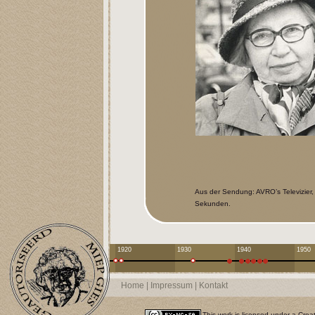
Aus der Sendung: AVRO’s Televizier,
Sekunden.
1920
1930
1940
1950
Home
|
Impressum
|
Kontakt
This work is licensed under a
Crea