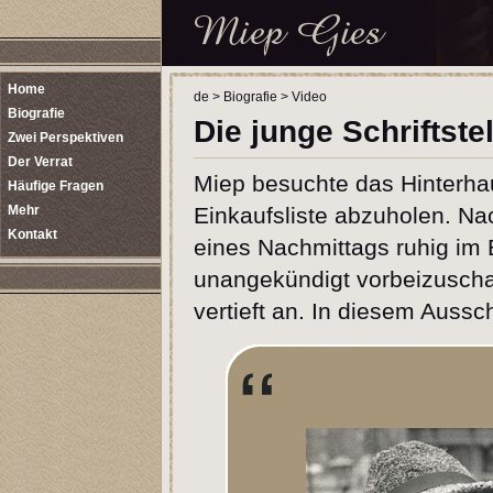
Home
de
>
Biografie
>
Video
Biografie
Die junge Schriftstel
Zwei Perspektiven
Der Verrat
Miep besuchte das Hinterha
Häufige Fragen
Mehr
Einkaufsliste abzuholen. Nac
Kontakt
eines Nachmittags ruhig im 
unangekündigt vorbeizuschau
vertieft an. In diesem Aussc