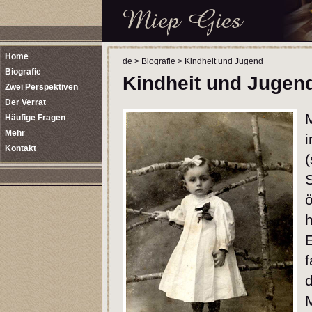
Home
de
>
Biografie
>
Kindheit und Jugend
Biografie
Kindheit und Jugen
Zwei Perspektiven
Der Verrat
Häufige Fragen
Mehr
i
Kontakt
(
S
ö
h
f
d
M