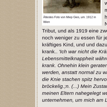
Ältestes Foto von Miep Gies, um. 1912 in
Wien
N
Tribut, und als 1919 eine z
noch weniger zu essen für 
kräftiges Kind, und und dazu
krank..
'Ich war nicht die Kr
Lebensmittelknappheit währ
krank. Ohnehin klein gerate
werden, anstatt normal zu 
die Knie stachen spitz herv
bröckelig.;n. (...) Mein Zus
meinen Eltern nahegelegt wu
unternehmen, um mich am Le