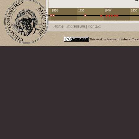
1920
1930
1940
1950
Home
|
Impressum
|
Kontakt
This work is licensed under a
Crea