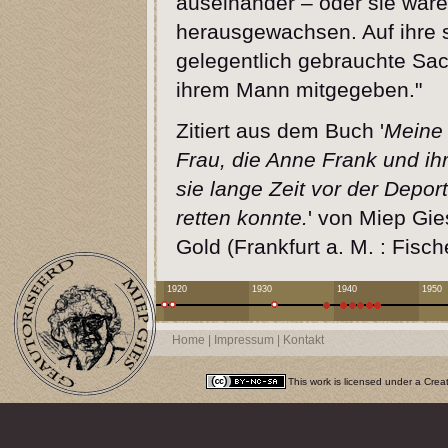
auseinander – oder sie war
herausgewachsen. Auf ihre st
gelegentlich gebrauchte Sa
ihrem Mann mitgegeben."
Zitiert aus dem Buch '
Meine 
Frau, die Anne Frank und ihr
sie lange Zeit vor der Depor
retten konnte.
' von Miep Gie
Gold (Frankfurt a. M. : Fis
1920
1930
1940
1950
Home
|
Impressum
|
Kontakt
This work is licensed under a
Crea