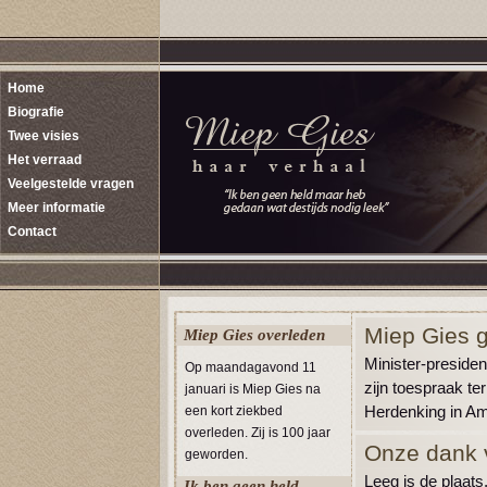
Home
Biografie
Twee visies
Het verraad
Veelgestelde vragen
Meer informatie
Contact
Miep Gies g
Miep Gies overleden
Minister-preside
Op maandagavond 11
zijn toespraak te
januari is Miep Gies na
Herdenking in A
een kort ziekbed
overleden. Zij is 100 jaar
Onze dank 
geworden.
Leeg is de plaats
Ik ben geen held