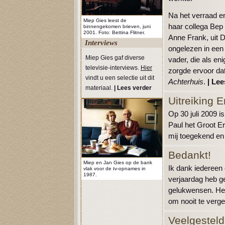
Na het verraad e
Miep Gies leest de
haar collega Bep
binnengekomen brieven, juni
2001. Foto: Bettina Flitner.
Anne Frank, uit D
Interviews
ongelezen in een
Miep Gies gaf diverse
vader, die als en
televisie-interviews.
Hier
zorgde ervoor dat
vindt u een selectie uit dit
Achterhuis
.
|
Lee
materiaal.
|
Lees verder
Uitreiking 
Op 30 juli 2009 
Paul het Groot E
mij toegekend en 
Bedankt!
Miep en Jan Gies op de bank
Ik dank iedereen
vlak voor de tv-opnames in
1987.
verjaardag heb g
gelukwensen. Het
om nooit te verge
Veelgestel