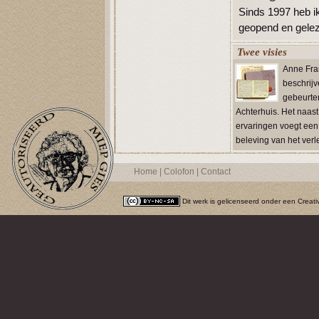
Sinds 1997 heb ik
geopend en gelez
Twee visies
Anne Fra
beschrijv
gebeurten
Achterhuis. Het naas
ervaringen voegt een
beleving van het verl
Home
|
Colofon
|
Contact
Dit werk is gelicenseerd onder een
Creati