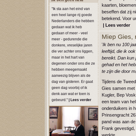
kaarten, bloeme
"Ik sta aan het eind van
beseffen dat zij 
een heel lange rij goede
betekend. Voor uw
Nederlanders die hebben
|
Lees verder
gedaan wat ik heb
gedaan of meer - veel
Miep Gies, 
meer - gedurende die
'
Ik ben nu 100 ja
donkere, vreselijke jaren
leeftijd, die ik o
die ver achter ons liggen,
maar in het hart van
bereikt. Dan kun 
degenen onder ons die ze
gehad en het hebb
hebben meegemaakt
te zijn die door m
aanwezig blijven als de
Tijdens de Twee
dag van gisteren. Er gaat
geen dag voorbij of ik
Gies samen met 
denk aan wat er toen is
Kugler, Bep Vosku
gebeurd."
|
Lees verder
een team van hel
onderduikers in h
Prinsengracht 26
pand was aan de 
Frank gevestigd,
werkte.